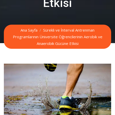
Etkisi
Ana Sayfa
Sürekli ve İnterval Antrenman
Programlarının Üniversite Öğrencilerinin Aerobik ve
Anaerobik Gücüne Etkisi