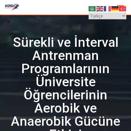
Skip
to
content
Sürekli ve İnterval
Antrenman
Programlarının
Üniversite
Öğrencilerinin
Aerobik ve
Anaerobik Gücüne