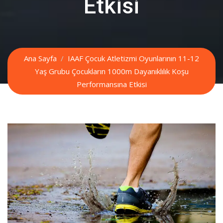
Etkisi
Ana Sayfa
IAAF Çocuk Atletizmi Oyunlarının 11-12
Yaş Grubu Çocukların 1000m Dayanıklılık Koşu
Performansına Etkisi