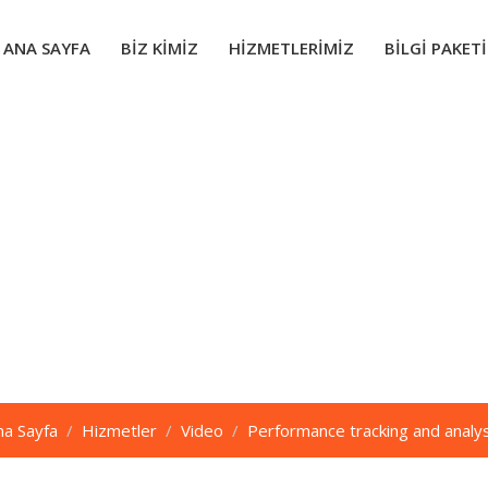
ANA SAYFA
BIZ KIMIZ
HIZMETLERIMIZ
BILGI PAKETI
mance tracking and a
na Sayfa
Hizmetler
Video
Performance tracking and analys