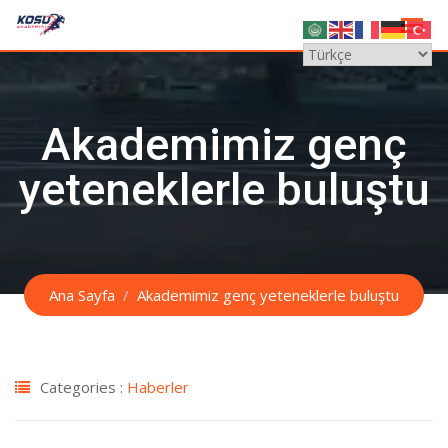
Skip
to
content
Akademimiz genç
yeteneklerle buluştu
Ana Sayfa
Akademimiz genç yeteneklerle buluştu
Categories :
Haberler