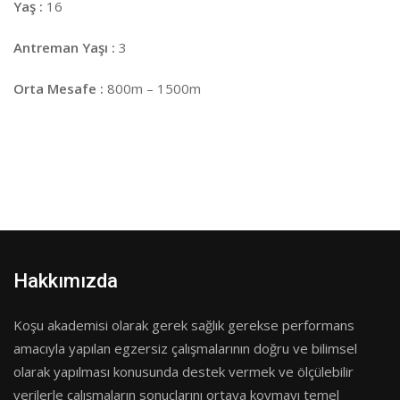
Yaş :
16
Antreman Yaşı :
3
Orta Mesafe :
800m – 1500m
Hakkımızda
Koşu akademisi olarak gerek sağlık gerekse performans
amacıyla yapılan egzersiz çalışmalarının doğru ve bilimsel
olarak yapılması konusunda destek vermek ve ölçülebilir
verilerle çalışmaların sonuçlarını ortaya koymayı temel